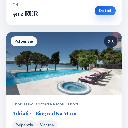
Od
Detail
502 EUR
Polpenzia
3 ★
Chorvátsko
·
Biograd Na Moru
·
11 nocí
Adriatic - Biograd Na Moru
Polpenzia
Vlastná