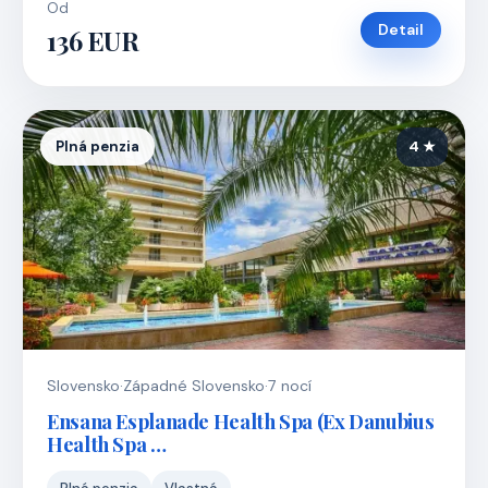
Od
Detail
136 EUR
Plná penzia
4 ★
Slovensko
·
Západné Slovensko
·
7 nocí
Ensana Esplanade Health Spa (Ex Danubius
Health Spa …