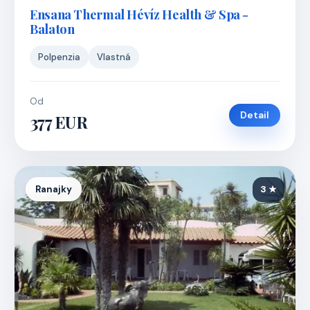
Ensana Thermal Hévíz Health & Spa -
Balaton
Polpenzia
Vlastná
Od
Detail
377 EUR
Ranajky
3 ★