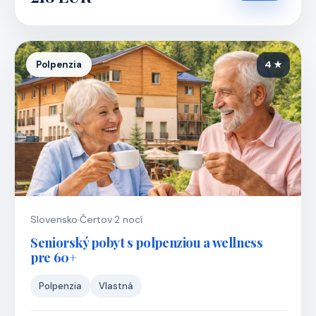
Polpenzia
4 ★
Slovensko
·
Čertov
·
2 nocí
Seniorský pobyt s polpenziou a wellness
pre 60+
Polpenzia
Vlastná