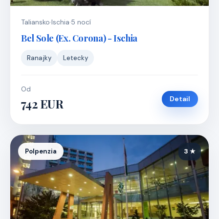
Taliansko
·
Ischia
·
5 nocí
Bel Sole (Ex. Corona) - Ischia
Ranajky
Letecky
Od
Detail
742 EUR
Polpenzia
3 ★