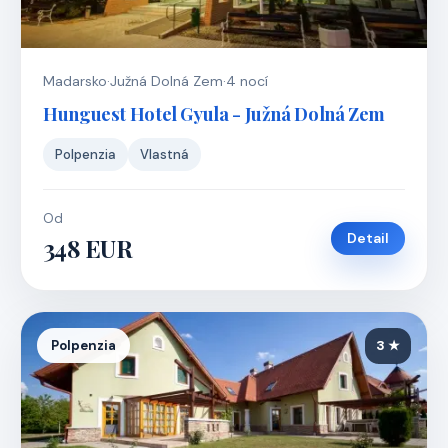
Madarsko
·
Južná Dolná Zem
·
4 nocí
Hunguest Hotel Gyula - Južná Dolná Zem
Polpenzia
Vlastná
Od
Detail
348 EUR
Polpenzia
3 ★