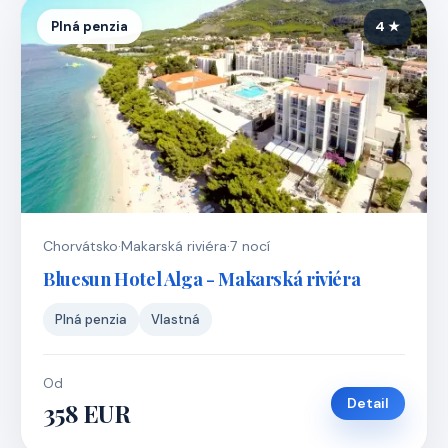
Plná penzia
4 ★
Chorvátsko
·
Makarská riviéra
·
7 nocí
Bluesun Hotel Alga - Makarská riviéra
Plná penzia
Vlastná
Od
Detail
358 EUR