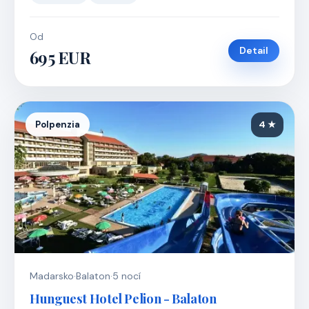
Od
Detail
695 EUR
Polpenzia
4 ★
Madarsko
·
Balaton
·
5 nocí
Hunguest Hotel Pelion - Balaton