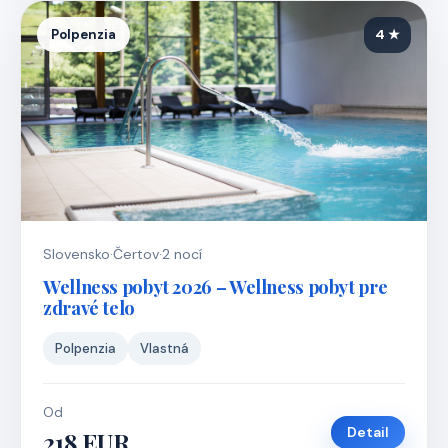
Polpenzia
4 ★
Slovensko
·
Čertov
·
2 nocí
Wellness pobyt 2026 – Wellness pobyt pre
zdravé telo
Polpenzia
Vlastná
Od
Detail
218 EUR