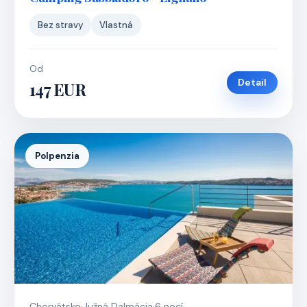
Bez stravy
Vlastná
Od
Detail
147 EUR
Polpenzia
Chorvátsko
·
Južná Dalmácia
·
6 nocí