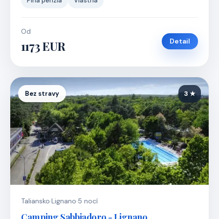
Plná penzia
Vlastná
Od
Detail
1173 EUR
Bez stravy
3 ★
Taliansko
·
Lignano
·
5 nocí
Camping Sabbiadoro - Lignano