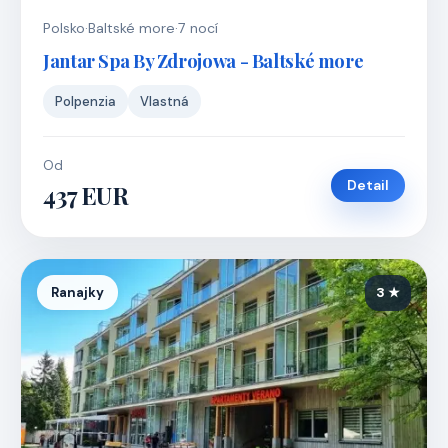
Polsko
·
Baltské more
·
7 nocí
Jantar Spa By Zdrojowa - Baltské more
Polpenzia
Vlastná
Od
Detail
437 EUR
Ranajky
3 ★