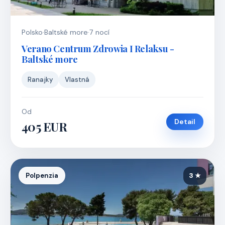
Polsko
·
Baltské more
·
7 nocí
Verano Centrum Zdrowia I Relaksu -
Baltské more
Ranajky
Vlastná
Od
Detail
405 EUR
Polpenzia
3 ★