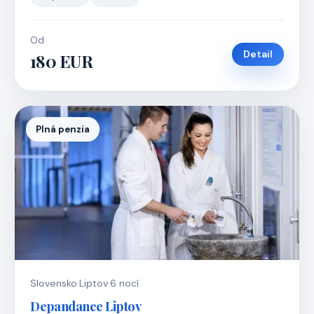
Od
Detail
180 EUR
Plná penzia
Slovensko
·
Liptov
·
6 nocí
Depandance Liptov