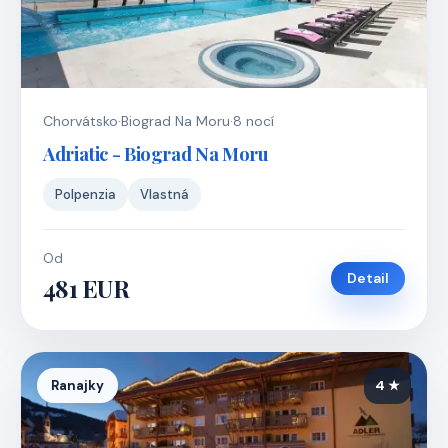
Chorvátsko
·
Biograd Na Moru
·
8 nocí
Adriatic - Biograd Na Moru
Polpenzia
Vlastná
Od
Detail
481 EUR
Ranajky
4 ★