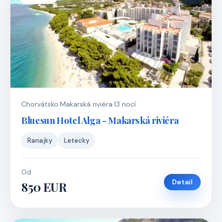
Chorvátsko
·
Makarská riviéra
·
13 nocí
Bluesun Hotel Alga - Makarská riviéra
Ranajky
Letecky
Od
Detail
850 EUR