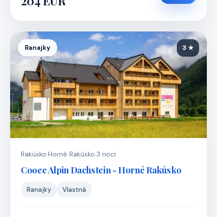
204 EUR
Ranajky
3 ★
Rakúsko
·
Horné Rakúsko
·
3 nocí
Cooee Alpin Dachstein - Horné Rakúsko
Ranajky
Vlastná