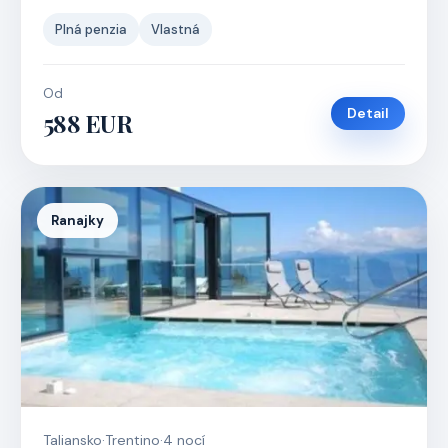
Plná penzia
Vlastná
Od
Detail
588 EUR
Ranajky
Taliansko
·
Trentino
·
4 nocí