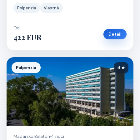
Polpenzia
Vlastná
Od
Detail
422 EUR
Polpenzia
4 ★
Madarsko
·
Balaton
·
4 nocí