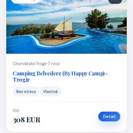
Chorvátsko
·
Trogir
·
7 nocí
Camping Belvedere (By Happy Camp) -
Trogir
Bez stravy
Vlastná
Od
Detail
308 EUR