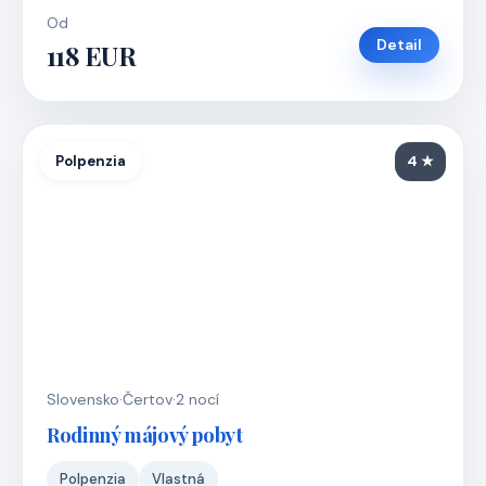
Od
Detail
118 EUR
Polpenzia
4 ★
Slovensko
·
Čertov
·
2 nocí
Rodinný májový pobyt
Polpenzia
Vlastná