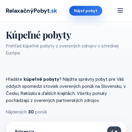
RelaxačnýPobyt
.sk
Nájsť pobyt
Kúpeľné pobyty
Prehľad kúpeľné pobyty z overených zdrojov v strednej
Európe.
Hľadáte
kúpeľné pobyty
? Nájdite správny pobyt pre Váš
oddych spomedzi stoviek overených ponúk na Slovensku, v
Česku, Rakúsku a ďalších krajinách. Všetky ponuky
pochádzajú z overených partnerských zdrojov.
Nájdených
30
ponúk
Polpenzia
4 ★