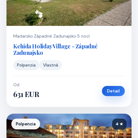
Madarsko
·
Západné Zadunajsko
·
5 nocí
Kehida Holiday Village - Západné
Zadunajsko
Polpenzia
Vlastná
Od
Detail
631 EUR
Polpenzia
4 ★