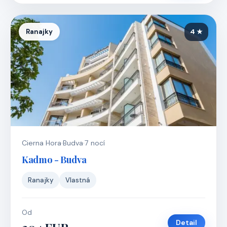
Ranajky
4 ★
Cierna Hora
·
Budva
·
7 nocí
Kadmo - Budva
Ranajky
Vlastná
Od
Detail