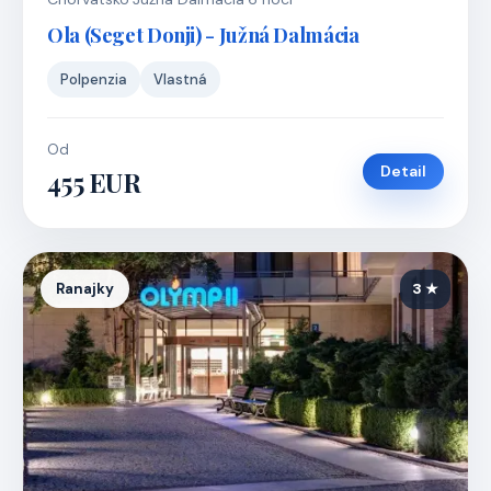
Ola (Seget Donji) - Južná Dalmácia
Polpenzia
Vlastná
Od
Detail
455 EUR
Ranajky
3 ★