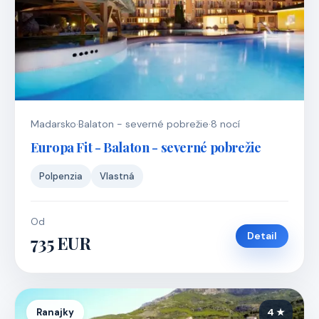
Madarsko
·
Balaton - severné pobrežie
·
8 nocí
Europa Fit - Balaton - severné pobrežie
Polpenzia
Vlastná
Od
Detail
735 EUR
Ranajky
4 ★