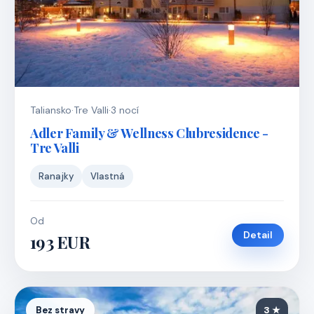
Taliansko
·
Tre Valli
·
3 nocí
Adler Family & Wellness Clubresidence -
Tre Valli
Ranajky
Vlastná
Od
Detail
193 EUR
Bez stravy
3 ★