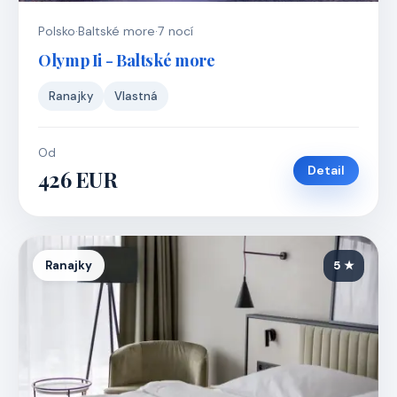
Polsko
·
Baltské more
·
7 nocí
Olymp Ii - Baltské more
Ranajky
Vlastná
Od
Detail
426 EUR
Ranajky
5 ★