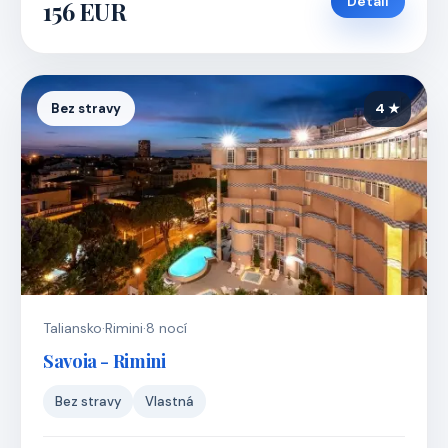
Detail
156 EUR
Bez stravy
4 ★
Taliansko
·
Rimini
·
8 nocí
Savoia - Rimini
Bez stravy
Vlastná