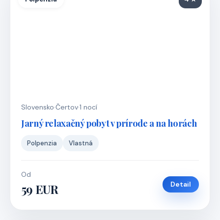
Slovensko
·
Čertov
·
1 nocí
Jarný relaxačný pobyt v prírode a na horách
Polpenzia
Vlastná
Od
Detail
59 EUR