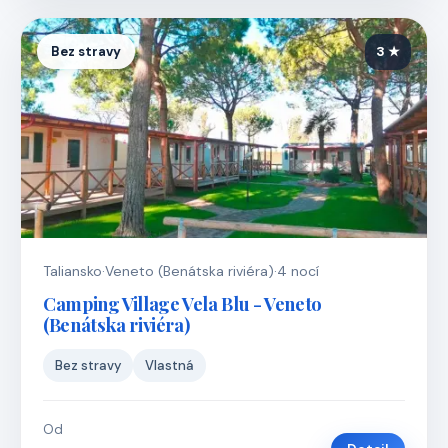
Bez stravy
3 ★
Taliansko
·
Veneto (Benátska riviéra)
·
4 nocí
Camping Village Vela Blu - Veneto
(Benátska riviéra)
Bez stravy
Vlastná
Od