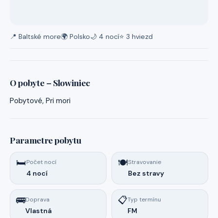
📍 Baltské more
🌍 Polsko
🌙 4 nocí
⭐ 3 hviezd
O pobyte – Slowiniec
Pobytové, Pri mori
Parametre pobytu
🛏️
🍽️
Počet nocí
Stravovanie
4 nocí
Bez stravy
🚌
📋
Doprava
Typ termínu
Vlastná
FM