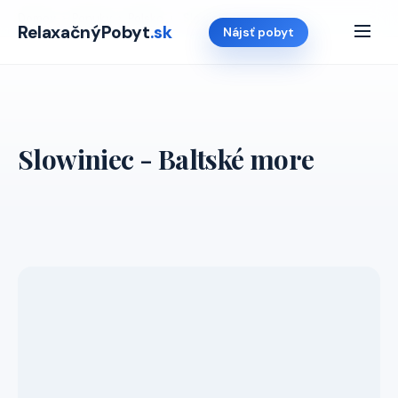
Domov
›
Ponuky
›
Polsko
›
Slowiniec
RelaxačnýPobyt
.sk
Nájsť pobyt
Slowiniec - Baltské more