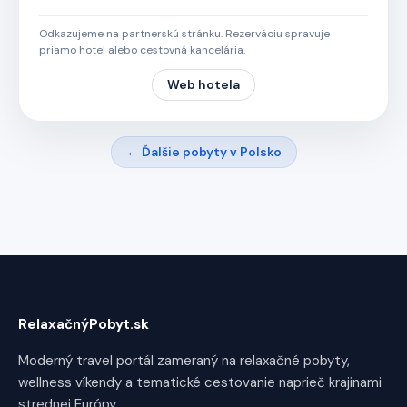
Odkazujeme na partnerskú stránku. Rezerváciu spravuje
priamo hotel alebo cestovná kancelária.
Web hotela
← Ďalšie pobyty v Polsko
RelaxačnýPobyt.sk
Moderný travel portál zameraný na relaxačné pobyty,
wellness víkendy a tematické cestovanie naprieč krajinami
strednej Európy.