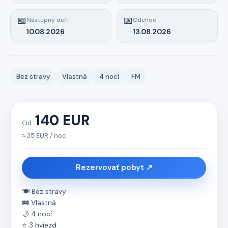
📅
📅
Nástupný deň
Odchod
10.08.2026
13.08.2026
Bez stravy
Vlastná
4 nocí
FM
140 EUR
Od
≈ 35 EUR / noc
Rezervovať pobyt ↗
🍽️ Bez stravy
🚌 Vlastná
🌙 4 nocí
⭐ 3 hviezd