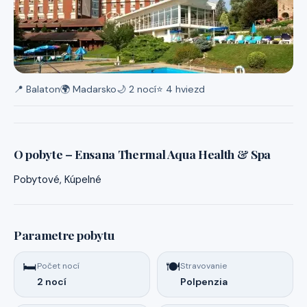
📍 Balaton
🌍 Madarsko
🌙 2 nocí
⭐ 4 hviezd
O pobyte – Ensana Thermal Aqua Health & Spa
Pobytové, Kúpelné
Parametre pobytu
🛏️
🍽️
Počet nocí
Stravovanie
2 nocí
Polpenzia