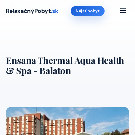
Domov
›
Ponuky
›
Madarsko
›
Ensana Thermal Aqua Health &
RelaxačnýPobyt
.sk
Nájsť pobyt
Spa
Ensana Thermal Aqua Health
& Spa - Balaton