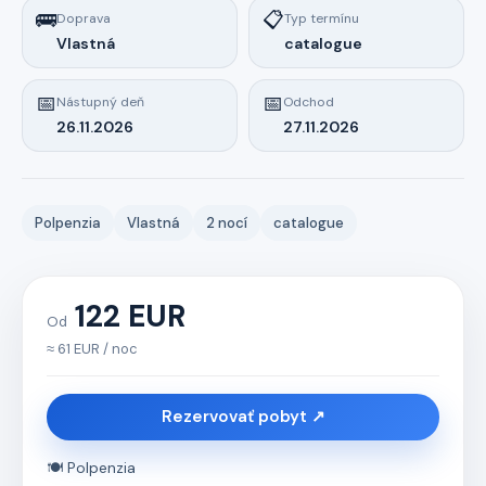
🚌
📋
Doprava
Typ termínu
Vlastná
catalogue
📅
📅
Nástupný deň
Odchod
26.11.2026
27.11.2026
Polpenzia
Vlastná
2 nocí
catalogue
122 EUR
Od
≈ 61 EUR / noc
Rezervovať pobyt ↗
🍽️ Polpenzia