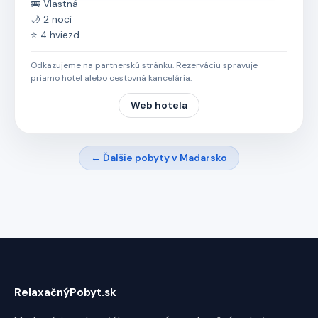
🚌 Vlastná
🌙 2 nocí
⭐ 4 hviezd
Odkazujeme na partnerskú stránku. Rezerváciu spravuje
priamo hotel alebo cestovná kancelária.
Web hotela
← Ďalšie pobyty v Madarsko
RelaxačnýPobyt.sk