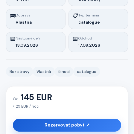
🚌
📋
Doprava
Typ termínu
Vlastná
catalogue
📅
📅
Nástupný deň
Odchod
13.09.2026
17.09.2026
Bez stravy
Vlastná
5 nocí
catalogue
145 EUR
Od
≈ 29 EUR / noc
Rezervovať pobyt ↗