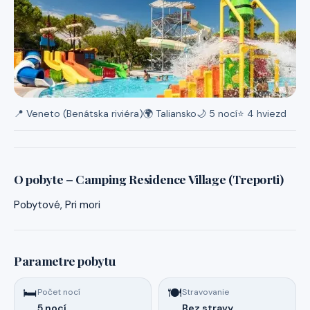
📍 Veneto (Benátska riviéra)
🌍 Taliansko
🌙 5 nocí
⭐ 4 hviezd
O pobyte – Camping Residence Village (Treporti)
Pobytové, Pri mori
Parametre pobytu
🛏️
🍽️
Počet nocí
Stravovanie
5 nocí
Bez stravy