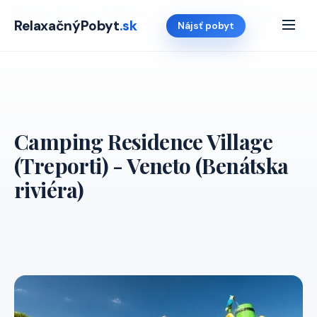
Domov
›
Ponuky
›
Taliansko
›
Camping Residence Village
RelaxačnýPobyt
.sk
Nájsť pobyt
(Treporti)
Camping Residence Village
(Treporti) - Veneto (Benátska
riviéra)