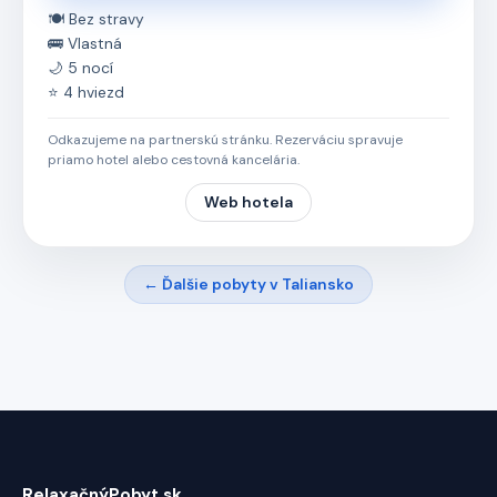
🍽️ Bez stravy
🚌 Vlastná
🌙 5 nocí
⭐ 4 hviezd
Odkazujeme na partnerskú stránku. Rezerváciu spravuje
priamo hotel alebo cestovná kancelária.
Web hotela
← Ďalšie pobyty v Taliansko
RelaxačnýPobyt.sk